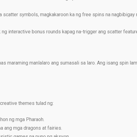
na scatter symbols, magkakaroon ka ng free spins na nagbibiga
 ng interactive bonus rounds kapag na-trigger ang scatter featur
as maraming manlalaro ang sumasali sa laro. Ang isang spin la
reative themes tulad ng:
ahon ng mga Pharaoh.
 ang mga dragons at fairies.
uristic games na puno ng aksyon.