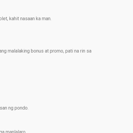
let, kahit nasaan ka man.
ang malalaking bonus at promo, pati na rin sa
usan ng pondo.
ga manlalaro.