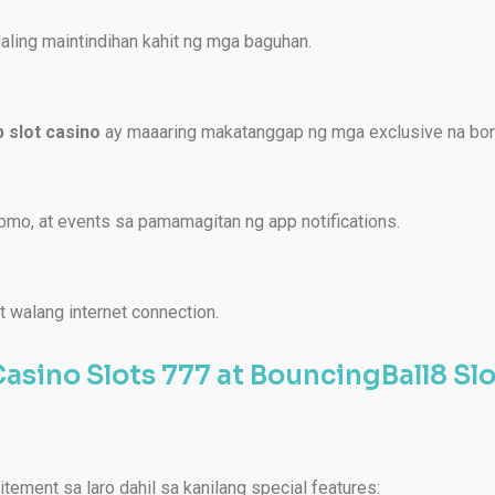
ling maintindihan kahit ng mga baguhan.
 slot casino
ay maaaring makatanggap ng mga exclusive na bonu
omo, at events sa pamamagitan ng app notifications.
t walang internet connection.
asino Slots 777 at BouncingBall8 Slo
tement sa laro dahil sa kanilang special features: