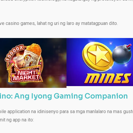
ve casino games, lahat ng uri ng laro ay matatagpuan dito.
sino: Ang Iyong Gaming Companion
ile application na idinisenyo para sa mga manlalaro na mas gus
t ng app na ito: