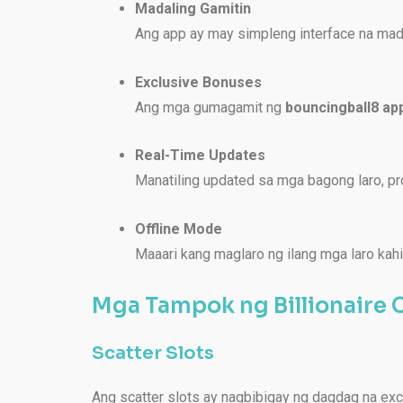
Madaling Gamitin
Ang app ay may simpleng interface na mada
Exclusive Bonuses
Ang mga gumagamit ng
bouncingball8 app
Real-Time Updates
Manatiling updated sa mga bagong laro, pr
Offline Mode
Maaari kang maglaro ng ilang mga laro kahi
Mga Tampok ng Billionaire C
Scatter Slots
Ang scatter slots ay nagbibigay ng dagdag na exci