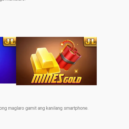
tong maglaro gamit ang kanilang smartphone.