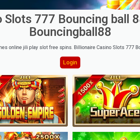
o Slots 777 Bouncing ball 88
Bouncingball88
s online jili play slot free spins. Billionaire Casino Slots 777 B
Login