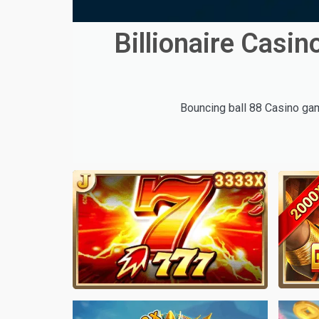
Billionaire Casin
Bouncing ball 88 Casino game